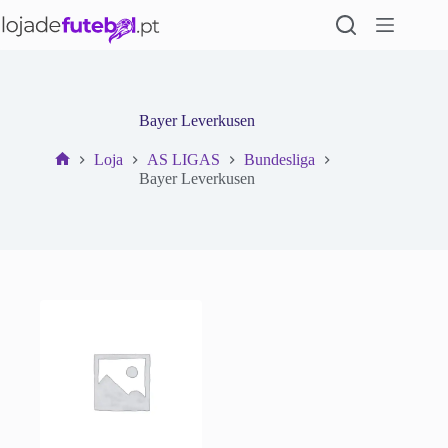
Pular
para
o
conteúdo
Bayer Leverkusen
Loja
AS LIGAS
Bundesliga
Início
Bayer Leverkusen