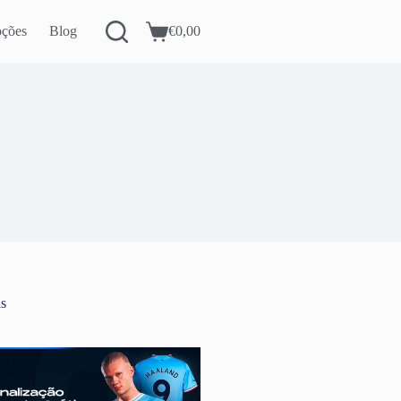
ções
Blog
€
0,00
Carrinho
de
compras
as