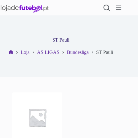
Pular
para
o
conteúdo
ST Pauli
Loja
AS LIGAS
Bundesliga
ST Pauli
Início