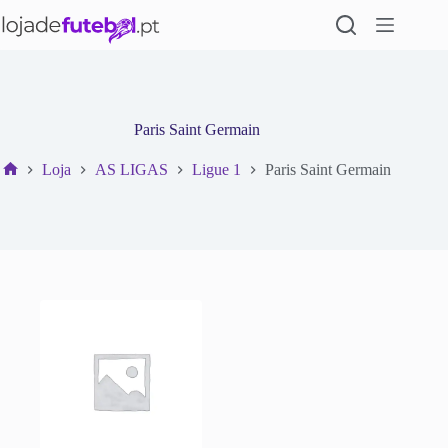
Pular
para
o
conteúdo
Paris Saint Germain
Loja
AS LIGAS
Ligue 1
Paris Saint Germain
Início