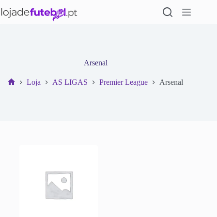
Pular
para
o
conteúdo
Arsenal
Loja
AS LIGAS
Premier League
Arsenal
Início