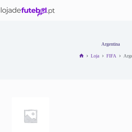
Pular
para
o
conteúdo
Argentina
Loja
FIFA
Arge
Início