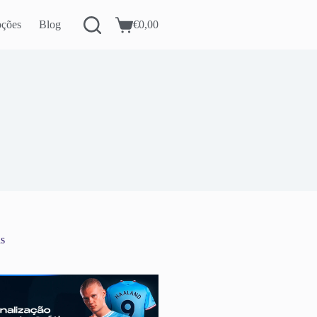
ções
Blog
€
0,00
Carrinho
de
compras
as