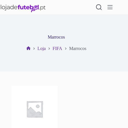
Pular
para
o
conteúdo
Marrocos
Loja
FIFA
Marrocos
Início