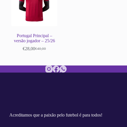
Portugal Principal –
versão jogador – 25/26
€
28,00
€
40,00
O
O
preço
preço
original
atual
era:
é:
€40,00.
€28,00.
Acreditamos que a paixão pelo futebol é para todos!