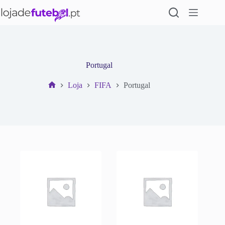
Pular
para
o
conteúdo
Portugal
Loja
FIFA
Portugal
Início