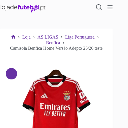
Pular
para
o
conteúdo
Loja
AS LIGAS
Liga Portuguesa
Início
Benfica
Camisola Benfica Home Versão Adepto 25/26 teste