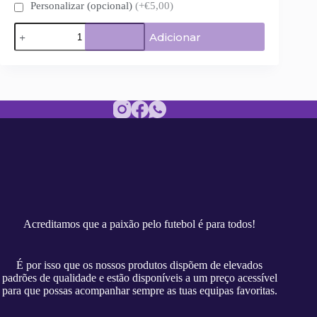
Personalizar (opcional)
(+€5,00)
Quantidade
Adicionar
de
Camisola
Benfica
Home
Versão
Adepto
25/26
teste
Acreditamos que a paixão pelo futebol é para todos!
É por isso que os nossos produtos dispõem de elevados
padrões de qualidade e estão disponíveis a um preço acessível
para que possas acompanhar sempre as tuas equipas favoritas.